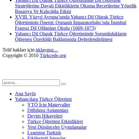
Yabanci Dil Olarak Türkçe Öğretiminde Dil Öğrenme
Stratejilerine Dayalı Etkinliklerin Okuma Becerilerine Yönelik
Başarıya Ve Kalıcılığa Etkisi
XVIII. Yüzyıl Avrupa’sında Yabancı Dil Olarak Türkçe
Öğretiminin Önemi: Osmanlı İmparatorluğu’nda İstanbul
Fransız Dil Oğlanları Okulu (1669-1873)
Yabancı Dil Olarak Türkçe Öğretiminde Sorumlulukların
Öğrenen Özerkliği Bağlamında Değerlendirilmesi
Telif hakları için
tıklayınız...
Copyright © 2010
Türkçede.org
Türkçenin öğretiminde katkısı olması dileğiyle...
Ana Sayfa
Yabancılara Türkçe Öğretimi
YTÖ İçin Materyaller
Dilbilgisi Anlatımları
Deyim Hikayeleri
Türkçe Öğretimi Etkinlikleri
Yeni Düşünceler Uygulamalar
Learning Turkish
Etkileşimli Sınavlar