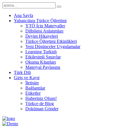
Ana Sayfa
Yabancılara Türkçe Öğretimi
YTÖ İçin Materyaller
Dilbilgisi Anlatımları
Deyim Hikayeleri
Türkçe Öğretimi Etkinlikleri
Yeni Düşünceler Uygulamalar
Learning Turkish
Etkileşimli Sınavlar
Okuma Kitapları
Materyal Paylaşımı
Türk Dili
Giriş ve Kayıt
İletişim
Bağlantılar
Etiketler
Haberiniz Olsun!
Türkçe de Blog
Doküman Gönder